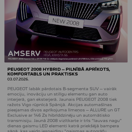
PEUGEOT 2008 HYBRID – PILNĪBĀ APRĪKOTS,
KOMFORTABLS UN PRAKTISKS
03.07.2026.
PEUGEOT labāk pārdotais B-segmenta SUV – vairāk
emociju, inovāciju un stilīgu elementu gan auto
interjerā, gan eksterjerā. Jaunais PEUGEOT 2008 tiek
ražots Vigo rūpnīcā Spānijā. Akcijas automašīnas
pieejamas divos aprīkojuma līmeņos – ALLURE un GT
Exclusive ar 146 Zs hibrīddzinēju un automātisko
transmisiju. Jaunā 2008 vizītkarte ir trīs “lauvas nagu”
dienas gaismu LED elementi katrā priekšējā bampera
sānā, kas veido iespaidīgu "gaismas autogrāfu.