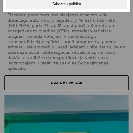
UZLĀDĒJAMO (Plug-in) HIBRĪDU IEGĀDEI
Sīkdatņu politika
06.05.2026.
Fiziskām personām būs pieejams atbalsts videi
draudzīgu automobiļu iegādei, jo Ministru kabinets
(MK) 2026. gada 21. aprīlī, apstiprināja Klimata un
enerģētikas ministrijas (KEM) izstrādāto atbalsta
programmu iedzīvotājiem videi draudzīgu
transportlīdzekļu iegādei. Jaunā programma paredz
atbalstu elektromobiļu, ārēji lādējamu hibrīdauto, kā arī
ūdeņraža automobiļu iegādei. Atbalsta apmēri būs
dažādi atkarībā no transportlīdzekļa veida un vai
iedzīvotājam ir piešķirta Latvijas Goda ģimenes
apliecība.
UZZINĀT VAIRĀK