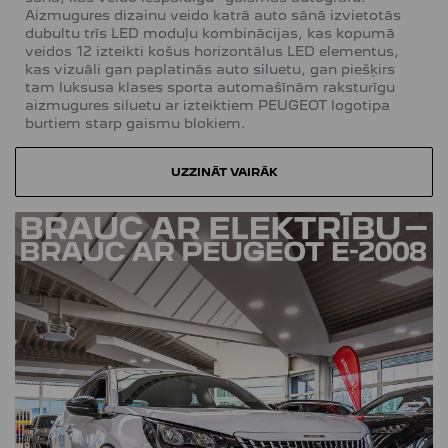
Aizmugures dizainu veido katrā auto sānā izvietotās
dubultu trīs LED moduļu kombinācijas, kas kopumā
veidos 12 izteikti košus horizontālus LED elementus,
kas vizuāli gan paplatinās auto siluetu, gan piešķirs
tam luksusa klases sporta automašīnām raksturīgu
aizmugures siluetu ar izteiktiem PEUGEOT logotipa
burtiem starp gaismu blokiem.
UZZINĀT VAIRĀK