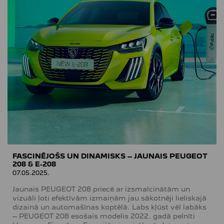
FASCINĒJOŠS UN DINAMISKS – JAUNAIS PEUGEOT
208 & E-208
07.05.2025.
Jaunais PEUGEOT 208 priecē ar izsmalcinātām un
vizuāli ļoti efektīvām izmaiņām jau sākotnēji lieliskajā
dizainā un automašīnas koptēlā. Labs kļūst vēl labāks
– PEUGEOT 208 esošais modelis 2022. gadā pelnīti