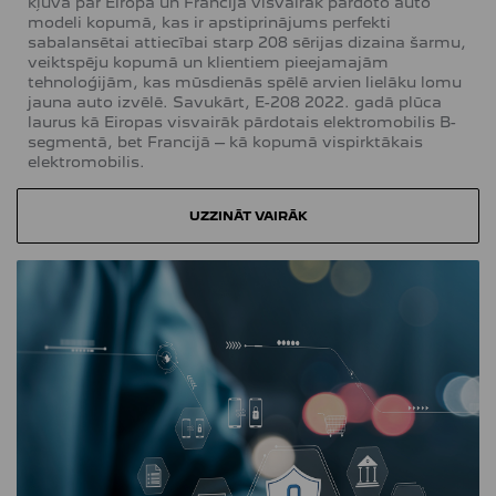
kļuva par Eiropā un Francijā visvairāk pārdoto auto
modeli kopumā, kas ir apstiprinājums perfekti
sabalansētai attiecībai starp 208 sērijas dizaina šarmu,
veiktspēju kopumā un klientiem pieejamajām
tehnoloģijām, kas mūsdienās spēlē arvien lielāku lomu
jauna auto izvēlē. Savukārt, E-208 2022. gadā plūca
laurus kā Eiropas visvairāk pārdotais elektromobilis B-
segmentā, bet Francijā – kā kopumā vispirktākais
elektromobilis.
UZZINĀT VAIRĀK