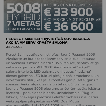
PEUGEOT 5008 SEPTIŅVIETĪGĀ SUV VASARAS
AKCIJA AMSERV KRASTA SALONĀ
03.07.2026.
Perestižs, inovatīvs un ietilpīgs! Jaunā Peugeot 5008
vizītkarte un būtiskākās iezīmes vienlaikus – robusta
un vienlaikus izsmalcināta SUV virsbūve, septiņvietīgs
salons un jaunais PEUGEOT Panoramic i-Cockpit®
salona interjerā. LED gaismas un lauvas “nadziņu”
dienas gaismas LED lukturi piešķir īpaši emocionālu un
novatorisku stilu, kas ļaus izcelties gan pilsētā, gan uz
šosejas. Veiksmīga dizaina un tehnoloģiju sinerģija.
Jaunais Peugeot 5008 pieejams ar četrām spēka iekārtu
izvēlēm – pašuzlādes hibrīds, uzlādējamais (Plug-in)
hibrīds, priekšējās piedziņas elektromobilis un augstas
veikstspējas pilnpiedziņas 4WD Dual Motor
elektromobilis. Līdz 30.09.2026. īpašas akcijas cenas