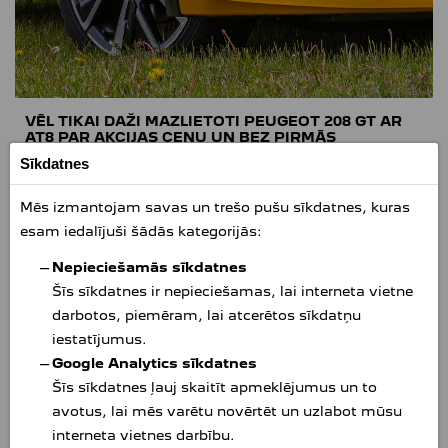
VĒL TIKAI DAŽI MAZLIETOTI PEUGEOT 208 GT AR
AT8 PAR AKCIJAS CENU UN BEZ PIRMĀS
IEMAKSAS!
Sīkdatnes
03.07.2026.
Vēl tikai daži mazlietoti Peugeot 208* bagātākajā GT
Mēs izmantojam savas un trešo pušu sīkdatnes, kuras
komplektācijā par mūsu īpašo akcijas cenu! Visas
esam iedalījuši šādās kategorijās:
automašīnas ar 8 pārnesumu klasisko automātisko
transmisiju, benzīna turbodzinējiem, mazu
Nepieciešamās sīkdatnes
nobraukumu un gadu garantiju. Īpašais akcijas
Šīs sīkdatnes ir nepieciešamas, lai interneta vietne
operatīvā līzinga (nomas) piedāvājums – bez pirmās
iemaksas! Brauc uz "Amserv Krasta" Peugeot salonu
darbotos, piemēram, lai atcerētos sīkdatņu
Rīgā, Krasta ielā 66 un izvēlies sev kādu no lieliskajiem
iestatījumus.
Peugeot jau tūlīt un izbaudi vasaru ar patiesi košu
Google Analytics sīkdatnes
auto!
Šīs sīkdatnes ļauj skaitīt apmeklējumus un to
avotus, lai mēs varētu novērtēt un uzlabot mūsu
UZZINĀT VAIRĀK
interneta vietnes darbību.