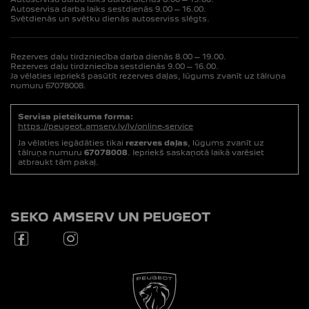
Autoservisa darba laiks sestdienās 9.00 – 16.00.
Svētdienās un svētku dienās autoserviss slēgts.
Rezerves daļu tirdzniecība darba dienās 8.00 – 19.00.
Rezerves daļu tirdzniecība sestdienās 9.00 – 16.00.
Ja vēlaties iepriekš pasūtīt rezerves daļas, lūgums zvanīt uz tālruņa
numuru 67078008.
Servisa pieteikuma forma:
https://peugeot.amserv.lv/lv/online-service
Ja vēlaties iegādāties tikai
rezerves daļas
, lūgums zvanīt uz
tālruņa numuru
67078008
. Iepriekš saskaņotā laikā varēsiet
atbraukt tām pakaļ.
SEKO AMSERV UN PEUGEOT