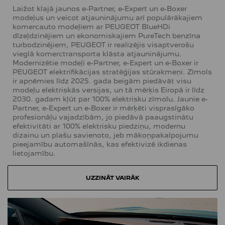
Laižot klajā jaunos e-Partner, e-Expert un e-Boxer
modeļus un veicot atjauninājumu arī populārākajiem
komercauto modeļiem ar PEUGEOT BlueHDi
dīzeļdzinējiem un ekonomiskajiem PureTech benzīna
turbodzinējiem, PEUGEOT ir realizējis visaptverošu
vieglā komerctransporta klāsta atjauninājumu.
Modernizētie modeļi e-Partner, e-Expert un e-Boxer ir
PEUGEOT elektrifikācijas stratēģijas stūrakmeņi. Zīmols
ir apņēmies līdz 2025. gada beigām piedāvāt visu
modeļu elektriskās versijas, un tā mērķis Eiropā ir līdz
2030. gadam kļūt par 100% elektrisku zīmolu. Jaunie e-
Partner, e-Expert un e-Boxer ir mērķēti visprasīgāko
profesionāļu vajadzībām, jo piedāvā paaugstinātu
efektivitāti ar 100% elektrisku piedziņu, modernu
dizainu un plašu savienoto, jeb mākoņpakalpojumu
pieejamību automašīnās, kas efektivizē ikdienas
lietojamību.
UZZINĀT VAIRĀK