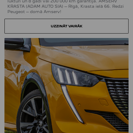
lukturi un 8 gadi vai 200 000 km garantija. AMSERV
KRASTA (ADAM AUTO SIA) – Rīgā, Krasta ielā 66. Redzi
Peugeot – domā Amserv!
UZZINĀT VAIRĀK