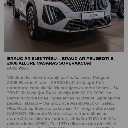
BRAUC AR ELEKTRĪBU – BRAUC AR PEUGEOT! E-
2008 ALLURE VASARAS SUPERAKCIJA!
24.02.2026.
Vēl tikai divi elektromobiļi par īpašu cenu! Peugeot
2008 Electric Allure – 29 900 EUR, iekļaujot PVN
(standarta cena akcijā iekļautajām automašīnām – 34
330 EUR, iekļaujot PVN). Akcija līdz 30.06.2026. vai
kamēr automašīnas ir pieejamas noliktavā. Aprīkojumā
papildu iekļauti – Vision&Drive Assist Pack un Safety
Plus Pack aprīkojuma pakotnes, 17” vieglmetāla diski
KARAKOY, Okeanite White krāsa, siltumsūknis ar
automātisko klimata kontroli, iebūvēta 11 kW trīsfāžu
uzlādes ierīce (OBC), Full LED reflektora tipa priekšējie