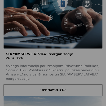
SIA “AMSERV LATVIJA” reorganizācija
24.04.2026.
Svarīga informācija par izmaiņām Privātuma Politikas,
Sociālo Tīklu Politikas un Sīkdatņu politikas pārvaldību
Amserv zīmola uzņēmumos un SIA “AMSERV LATVIJA”
reorganizāciju.
UZZINĀT VAIRĀK