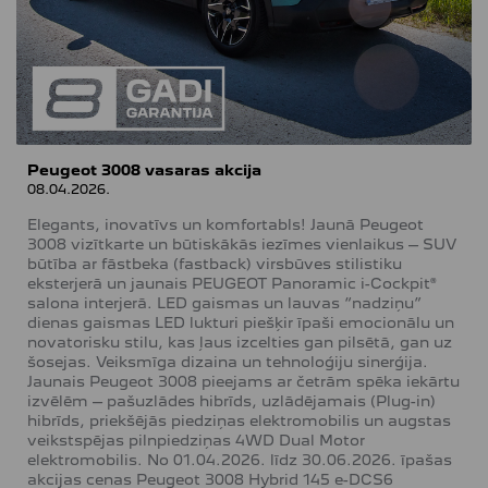
Peugeot 3008 vasaras akcija
08.04.2026.
Elegants, inovatīvs un komfortabls! Jaunā Peugeot
3008 vizītkarte un būtiskākās iezīmes vienlaikus – SUV
būtība ar fāstbeka (fastback) virsbūves stilistiku
eksterjerā un jaunais PEUGEOT Panoramic i-Cockpit®
salona interjerā. LED gaismas un lauvas “nadziņu”
dienas gaismas LED lukturi piešķir īpaši emocionālu un
novatorisku stilu, kas ļaus izcelties gan pilsētā, gan uz
šosejas. Veiksmīga dizaina un tehnoloģiju sinerģija.
Jaunais Peugeot 3008 pieejams ar četrām spēka iekārtu
izvēlēm – pašuzlādes hibrīds, uzlādējamais (Plug-in)
hibrīds, priekšējās piedziņas elektromobilis un augstas
veikstspējas pilnpiedziņas 4WD Dual Motor
elektromobilis. No 01.04.2026. līdz 30.06.2026. īpašas
akcijas cenas Peugeot 3008 Hybrid 145 e-DCS6