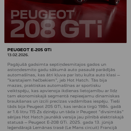
PEUGEOT E-205 GTi
13.02.2026.
Pagājušā gadsimta septiņdesmitajos gados un
astoņdesmito gadu sākumā auto pasaulē parādījās
automašīnas, kas ātri kļuva par īstu kulta auto klasi –
"karstajiem hečbekiem", jeb Hot Hatch. Tās bija
mazas, praktiskas automašīnas ar sportisku
veiktspēju, kas apvienoja ikdienas lietojamību ar līdz
tam ekonomiskajā segmentā nepieejamu dinamiskas
braukšanas un izcili precīzas vadāmības iespēju. Tieši
tāds bija Peugeot 205 GTi, kas ienāca tirgū 1984. gadā
ar 1.6 litru 115 Zs dzinēju un tāda ir Peugeot "divsimtās"
sērijas Hot Hatch jaunākā versija jau pilnībā elektriskajā
statusā – Peugeot E-208 GTi. 2025. gada 13. jūnijā
leģendārajā Lemānas trasē (Le Mans circuit) Francijā