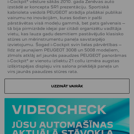
i-Cockpit® vēsture sākās 2010. gada Ženēvas auto
izstādē ar koncepta SR1 prezentāciju. Sportiskā
kabrioleta veidolā PEUGEOT atrādīja plašākai publikai
vairumu no inovācijām, kuras šodien ir palši
pārstāvētas visā modeļu gammā, bet pats galvenais –
tā bija pirmizrāde idejai par citādi organizētu vadītāja
vietu, kas lauza gadu desmitiem pastāvējušo klasisko
stūres un mērinstrumentu paneļa savstarpējo
izvietojumu. Šogad i-Cockpit svin lielas pārvērtības –
līdz ar jaunajiem PEUGEOT 3008 un 5008 modeļiem,
zīmols atklāj arī jaunās paaudzes PEUGEOT panorāmas
i-Cockpit® ar vienotu izliektu 21 collu izmēra augstas
izšķirtspējas displeju virs salona priekšējā paneļa un
virs jaunās paaudzes stūres rata.
UZZINĀT VAIRĀK