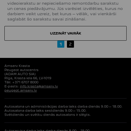
videoierakstu ar nepieciešamo remontdarbu sarakstu
un cenas piedāvājumu. Jūs varēsiet izvēlēties, kurus no
darbiem veikt uzreiz, bet kurus – vēlāk, vai vienkārši
saglabāt šo sarakstu savai zināšanai.
UZZINĀT VAIRĀK
1
2
Amserv Krasta
Peugeot autocentrs
(ADAM AUTO SIA)
Rīga, Krasta iela 66, LV-1019
Tālr. +371 6707 8000
E-pasts:
info.krasta@amserv.lv
peugeot.amserv.lv
Autosalona un administrācijas darba laiks darba dienās 9.00 – 18.00.
Autosalona darba laiks sestdienās 9.00 – 15.00.
Svētdienās un svētku dienās autosalons ir slēgts.
Autoservisa darba laiks darba dienās 8.00 – 19.00.