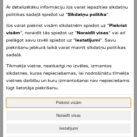
Ar detalizētāku informāciju Jūs varat iepazīties sīkdatņu
politikas sadaļā spiežot uz “
Sīkdatņu politika
”.
Jūs varat piekrist visām sīkdatnēm spiežot uz “
Piekrist
visām
”, noraidīt tās spiežot uz “
Noraidīt visas
” vai arī
pielāgot savu izvēli spiežot uz “
Iestatījumi
”. Savu
piekrišanu jebkurā laikā varat mainīt sīkdatņu politikas
sadaļā.
Tīkmekļa vietne, neatkarīgi no izvēles, izmantos
sīkdatnes, kuras nepieciešamas, lai nodrošinātu tīmekļa
vietnes darbību un kuru izmantošanai nav nepieciešams
lūgt lietotāja piekrišanu.
Piekrist visām
Noraidīt visas
Iestatījumi
VALSTS ATBALSTS ELEKTROAUTO UN