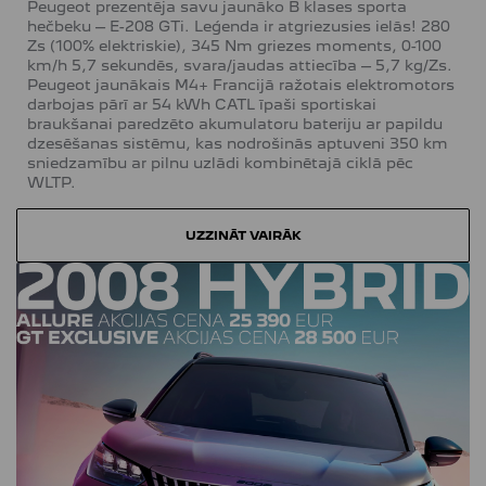
Peugeot prezentēja savu jaunāko B klases sporta
hečbeku – E-208 GTi. Leģenda ir atgriezusies ielās! 280
Zs (100% elektriskie), 345 Nm griezes moments, 0-100
km/h 5,7 sekundēs, svara/jaudas attiecība – 5,7 kg/Zs.
Peugeot jaunākais M4+ Francijā ražotais elektromotors
darbojas pārī ar 54 kWh CATL īpaši sportiskai
braukšanai paredzēto akumulatoru bateriju ar papildu
dzesēšanas sistēmu, kas nodrošinās aptuveni 350 km
sniedzamību ar pilnu uzlādi kombinētajā ciklā pēc
WLTP.
UZZINĀT VAIRĀK