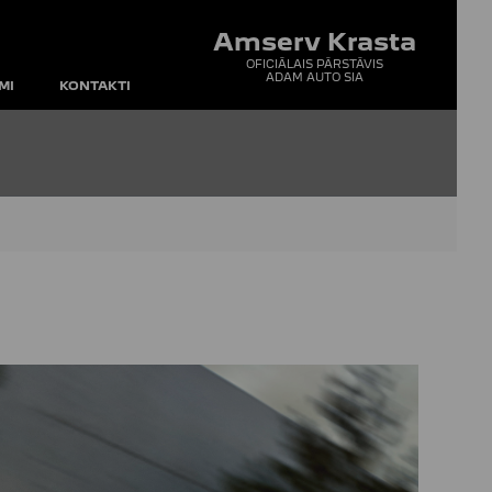
Amserv Krasta
OFICIĀLAIS PĀRSTĀVIS
ADAM AUTO SIA
MI
KONTAKTI