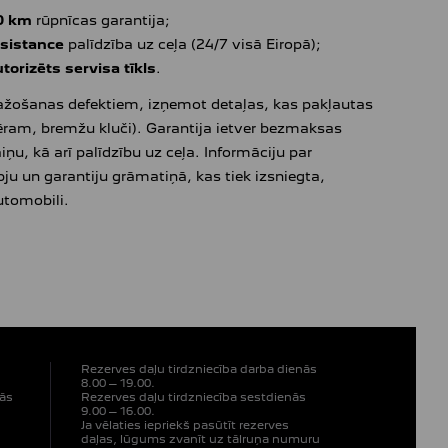
00 km
rūpnīcas garantija;
sistance
palīdzība uz ceļa (24/7 visā Eiropā);
torizēts servisa tīkls
.
 ražošanas defektiem, izņemot detaļas, kas pakļautas
m, bremžu kluči). Garantija ietver bezmaksas
ņu, kā arī palīdzību uz ceļa. Informāciju par
ju un garantiju grāmatiņā, kas tiek izsniegta,
utomobili.
Rezerves daļu tirdzniecība darba dienās
8.00 – 19.00.
nās
Rezerves daļu tirdzniecība sestdienās
9.00 – 16.00.
Ja vēlaties iepriekš pasūtīt rezerves
daļas, lūgums zvanīt uz tālruņa numuru