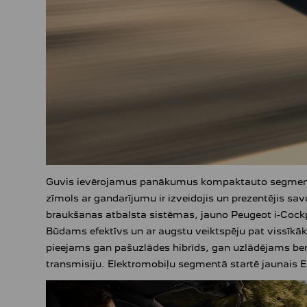
Guvis ievērojamus panākumus kompaktauto segmentā, 
zīmols ar gandarījumu ir izveidojis un prezentējis 
braukšanas atbalsta sistēmas, jauno Peugeot i-Cockpi
Būdams efektīvs un ar augstu veiktspēju pat vissīkāk
pieejams gan pašuzlādes hibrīds, gan uzlādējams benzī
transmisiju. Elektromobiļu segmentā startē jaunais 