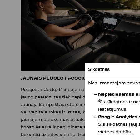
Sīkdatnes
JAUNAIS PEUGEOT i-COCKPIT®
Mēs izmantojam savas u
Peugeot i-Cockpit® ir daļa no zīmola DNS. Ar katru
Nepieciešamās s
jauno paaudzi tas tiek papildināts un modernizēts.
Šīs sīkdatnes ir n
Jaunajā kompaktajā stūrē ir sensori, kas spēj noteikt,
iestatījumus.
vai vadītāja rokas ir uz tās, kad viņš izmanto kādu n
Google Analytics
jaunajām braukšanas atbalsta sistēmām. Centrālās
Šīs sīkdatnes ļauj
konsoles arka ir papildināta ar atsevišķu viedtālruņa
vietnes darbību.
bezvadu uzlādes virsmu. Pārējā konsoles daļa attiecī