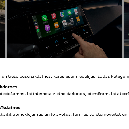
BRAUKŠANAS ATBALSTA SISTĒMAS
P
n trešo pušu sīkdatnes, kuras esam iedalījuši šādās kategorij
Jaunākās paaudzes braukšanas atbalsta sistēmas ir
Ja
īkdatnes
būtiska daļa no jaunajā 308 izmantotajām
sa
epieciešamas, lai interneta vietne darbotos, piemēram, lai atcer
tehnoloģijām. Par platu soli tuvāk pusautonomajai
pi
o
braukšanai uzskatāma Drive Assist 2.0 pakotne, kas
iz
 sīkdatnes
ietver adaptīvo kruīza kontroli ar Stop & Go funkciju un
tu
 skaitīt apmeklējumus un to avotus, lai mēs varētu novērtēt un
joslas saglabāšanas sistēmu, kā arī trīs jaunas
pā
gi
funkcijas, kas noderēs uz ceļiem ar atdalītām
pi