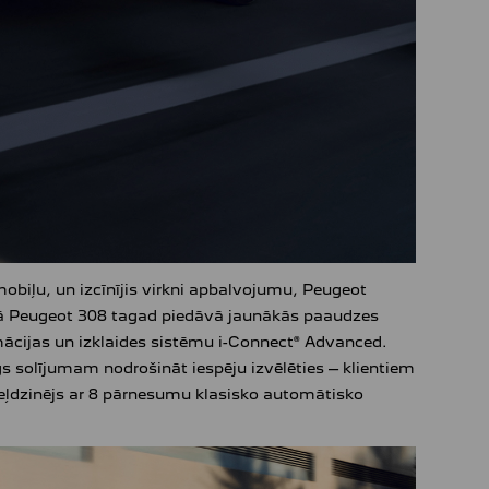
iļu, un izcīnījis virkni apbalvojumu, Peugeot
iņā Peugeot 308 tagad piedāvā jaunākās paaudzes
rmācijas un izklaides sistēmu i-Connect® Advanced.
s solījumam nodrošināt iespēju izvēlēties – klientiem
īzeļdzinējs ar 8 pārnesumu klasisko automātisko