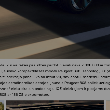
kur vairākās paaudzēs pārdoti vairāk nekā 7 000 000 automob
savu jaunāko kompaktklases modeli Peugeot 308. Tehnoloģiju z
t® priekšējo paneli, kā arī intuitīvu, savienotu, modernu info
ajās aerodinamikas detaļās, jaunais Peugeot 308 paliek uzticīg
na/ elektriskais hibrīddzinējs. ICE piekritējiem ir pieejams d
E308 ar 156 ZS elektromotoru.