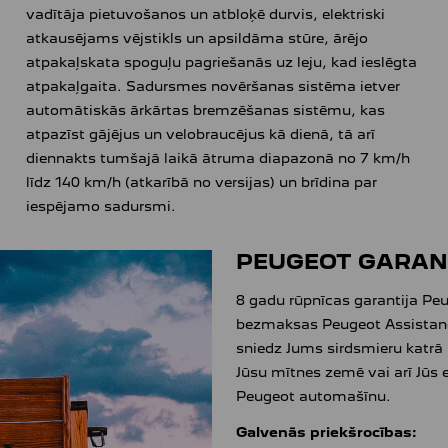
vadītāja pietuvošanos un atbloķē durvis, elektriski
atkausējams vējstikls un apsildāma stūre, ārējo
atpakaļskata spoguļu pagriešanās uz leju, kad ieslēgta
atpakaļgaita. Sadursmes novēršanas sistēma ietver
automātiskās ārkārtas bremzēšanas sistēmu, kas
atpazīst gājējus un velobraucējus kā dienā, tā arī
diennakts tumšajā laikā ātruma diapazonā no 7 km/h
līdz 140 km/h (atkarībā no versijas) un brīdina par
iespējamo sadursmi.
PEUGEOT GARANT
8 gadu rūpnīcas garantija P
bezmaksas Peugeot Assistanc
sniedz Jums sirdsmieru katrā 
Jūsu mītnes zemē vai arī Jūs 
Peugeot automašīnu.
Galvenās priekšrocības: