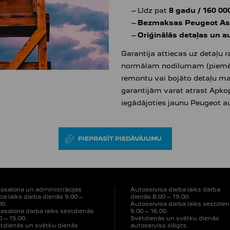
Līdz pat
8 gadu / 160 0
Bezmaksas Peugeot As
Oriģinālās detaļas un au
Garantija attiecas uz detaļu
normālam nodilumam (piemēra
remontu vai bojāto detaļu mai
garantijām varat atrast Apkop
iegādājoties jaunu Peugeot a
PIEPRASĪT PIEDĀVĀJUMU
osalona un administrācijas
Autoservisa darba laiks darba
ba laiks darba dienās 9.00 –
dienās 8.00 – 19.00.
00.
Autoservisa darba laiks sestdie
osalona darba laiks sestdienās
9.00 – 16.00.
0 – 15.00.
Svētdienās un svētku dienās
tdienās un svētku dienās
autoserviss slēgts.