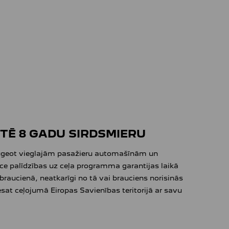
Ē 8 GADU SIRDSMIERU
eugeot vieglajām pasažieru automašīnām un
e palīdzības uz ceļa programma garantijas laikā
braucienā, neatkarīgi no tā vai brauciens norisinās
esat ceļojumā Eiropas Savienības teritorijā ar savu