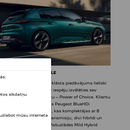
ERFEKTA DZINĒJU IZVĒLE
ās:
unā Peugeot 308 dzinēju klāsta piedāvājums lieliski
skan ar zīmola devīzi par iespēju izvēlēties sev
ētos sīkdatņu
emērotāko spēka agregātu – Power of Choice. Klientu
vēlei ir pieejams klasiskais Peugeot BlueHDi
rbodīzelis ar 131 Zs jaudu, kas komplektējas ar 8
 uzlabot mūsu interneta
rnesumu automātisko transmisiju, divi hibrīdi un
lnībā elektriskais E-308. Pašuzlādes Mild Hybrid