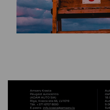
Amserv Krasta
Aut
Peugeot autocentrs
dar
(ADAM AUTO SIA)
18.
Rīga, Krasta iela 66, LV-1019
Aut
Tālr. +371 6707 8000
9.0
E-pasts:
info.krasta@amserv.lv
Svē