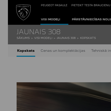
PEUGEOT PASAULE
PIETEIKT TESTA BRAUCIENU
VISI MODEĻI
PĀRSTĀVNIECĪBAS NOLI
JAUNAIS 308
SĀKUMS
VISI MODEĻI
JAUNAIS 308
KOPSKATS
Kopskats
Cenas un komplektācijas
Tehniskā i