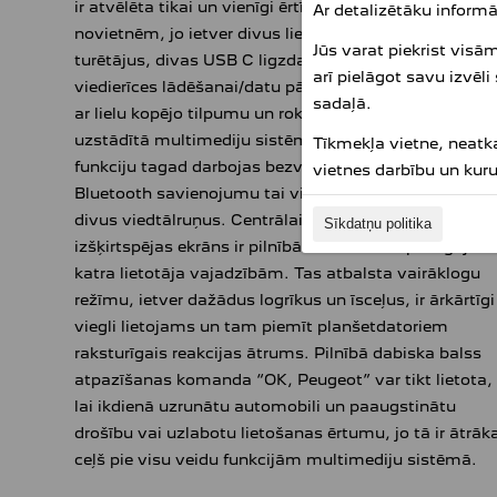
ir atvēlēta tikai un vienīgi ērtībām un sīkumu
Ar detalizētāku informā
novietnēm, jo ietver divus liela diametra glāžu
Jūs varat piekrist visā
turētājus, divas USB C ligzdas (viedierīces lādēšanai
arī pielāgot savu izvēli
viedierīces lādēšanai/datu pārraidei), kā arī novietnes
sadaļā.
ar lielu kopējo tilpumu un roku balstu. Jaunajā modelī
uzstādītā multimediju sistēma ar ekrānu replicēšana
Tīkmekļa vietne, neatk
funkciju tagad darbojas bezvadu režīmā, turklāt ar
vietnes darbību un kur
Bluetooth savienojumu tai vienlaicīgi var pievienot
divus viedtālruņus. Centrālais 10 collu augstas
Sīkdatņu politika
izšķirtspējas ekrāns ir pilnībā un vienkārši pielāgojam
katra lietotāja vajadzībām. Tas atbalsta vairāklogu
režīmu, ietver dažādus logrīkus un īsceļus, ir ārkārtīgi
viegli lietojams un tam piemīt planšetdatoriem
raksturīgais reakcijas ātrums. Pilnībā dabiska balss
atpazīšanas komanda “OK, Peugeot” var tikt lietota,
lai ikdienā uzrunātu automobili un paaugstinātu
drošību vai uzlabotu lietošanas ērtumu, jo tā ir ātrāk
ceļš pie visu veidu funkcijām multimediju sistēmā.