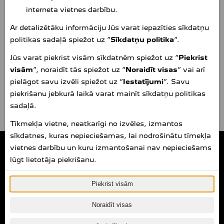
beigusies enerģija (24h/24, 7d/7, īpaši
interneta vietnes darbību.
elektromobiļiem servisa līguma ietvaros).
Ar detalizētāku informāciju Jūs varat iepazīties sīkdatņu
Peugeot apņemas veikt maksimāli daudz, lai šādās
politikas sadaļā spiežot uz “
Sīkdatņu politika
”.
situācijās jums palīdzētu, veicot remontu tieši uz vietas
Jūs varat piekrist visām sīkdatnēm spiežot uz “
Piekrist
vai organizējot vilkšanu uz tuvāko Peugeot pilnvaroto
visām
”, noraidīt tās spiežot uz “
Noraidīt visas
” vai arī
darbnīcu. Ja ar automobili nav iespējams turpināt
pielāgot savu izvēli spiežot uz “
Iestatījumi
”. Savu
braucienu, jūs varat izmantot īslaicīgas mobilitātes
piekrišanu jebkurā laikā varat mainīt sīkdatņu politikas
risinājumu, lai turpinātu savu braucienu, vai
sadaļā.
izmitināšanas iespējas.
Tīkmekļa vietne, neatkarīgi no izvēles, izmantos
sīkdatnes, kuras nepieciešamas, lai nodrošinātu tīmekļa
Amserv Krasta
vietnes darbību un kuru izmantošanai nav nepieciešams
Peugeot autocentrs
(ADAM AUTO SIA)
lūgt lietotāja piekrišanu.
Rīga, Krasta iela 66, LV-1019
Tālr. +371 6707 8000
E-pasts:
info.krasta@amserv.lv
Piekrist visām
peugeot.amserv.lv
Noraidīt visas
Autosalona un administrācijas darba laiks darba dienās 9.00 – 18.00.
Autosalona darba laiks sestdienās 9.00 – 15.00.