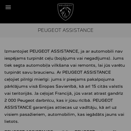
PEUGEOT ASSISTANCE
Izmantojiet PEUGEOT ASSISTANCE, ja ar automobili nav
iespējams turpināt ceļu (bojājums vai negadījums). Jums
tiek segta automobiļa vilkšana vai remonts, lai jūs varētu
turpināt savu braucienu. Ar PEUGEOT ASSISTANCE
ceļojiet pilnīgi mierīgi: jums ir pieejams pakalpojuma
pārklājums visā Eiropas Savienībā, kā arī 15 citās valstīs
vai teritorijās. Ja ceļojat Francijā, jūs varat atrast gandrīz
2 000 Peugeot darbnīcu, kas ir jūsu rīcībā. PEUGEOT
ASSISTANCE garantijas attiecas uz vadītāju, kā arī uz
visiem pasažieriem, automobilim, kas iegādāts jauns vai
lietots.