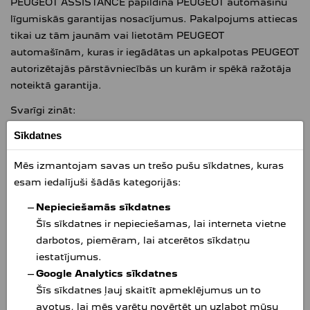
PEUGEOT ASSISTANCE papildina PEUGEOT automašīnu
līgumiskās garantijas nosacījumus. Pakalpojums attiecas
tikai uz tām jaunām vai lietotām PEUGEOT
automašīnām, kuras ir iegādātas un apkalpotas PEUGEOT
autorizētajās pārstāvniecībās un kurām ir spēkā ražotāja
noteiktā garantija.
Svarīgi zināt:
Sīkdatnes
PEUGEOT ASSISTANCE Latvija bezmaksas tālruņa
numurs 8000 4008,
Mēs izmantojam savas un trešo pušu sīkdatnes, kuras
zvani uz/no ārzemēm +371 6756 9024.
esam iedalījuši šādās kategorijās:
Ar PEUGEOT ASSISTANCE mēs veicam remontdarbības
Nepieciešamās sīkdatnes
vairākos gadījumos:
Šīs sīkdatnes ir nepieciešamas, lai interneta vietne
automobiļa bojājums,
darbotos, piemēram, lai atcerētos sīkdatņu
negadījums,
iestatījumus.
automobiļa atslēgu nozaudēšana,
Google Analytics sīkdatnes
automobiļa salonā ieslēgtas atslēgas,
Šīs sīkdatnes ļauj skaitīt apmeklējumus un to
degvielas kļūda,
avotus, lai mēs varētu novērtēt un uzlabot mūsu