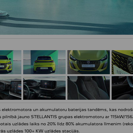
ns elektromotora un akumulatoru baterijas tandēms, kas nodroš
ēties pilnībā jauno STELLANTIS grupas elektromotoru ar 115kW/15
otais uzlādes laiks no 20% līdz 80% akumulatora līmenim (rek
ās uzlādes 100+ KW uzlādes stacijās.