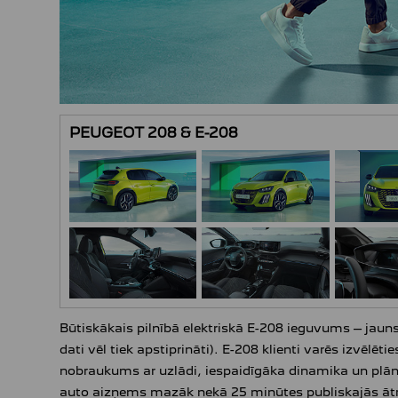
PEUGEOT 208 & E-208
Būtiskākais pilnībā elektriskā E-208 ieguvums – jau
dati vēl tiek apstiprināti). E-208 klienti varēs izvēl
nobraukums ar uzlādi, iespaidīgāka dinamika un plān
auto aizņems mazāk nekā 25 minūtes publiskajās ātr