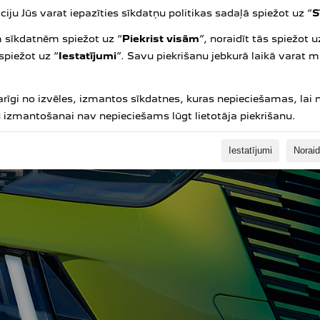
pkalpota autorizētā pārstāvniecībā un ievērojot apkopju veikša
ciju Jūs varat iepazīties sīkdatņu politikas sadaļā spiežot uz “
S
m sīkdatnēm spiežot uz “
Piekrist visām
”, noraidīt tās spiežot u
 spiežot uz “
Iestatījumi
”. Savu piekrišanu jebkurā laikā varat m
arīgi no izvēles, izmantos sīkdatnes, kuras nepieciešamas, lai 
u izmantošanai nav nepieciešams lūgt lietotāja piekrišanu.
Iestatījumi
Noraid