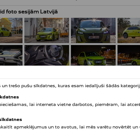
 foto sesijām Latvijā
BRID! Tehniski tie ir abi jaunākie PEUGEOT benzīna turbodzinēji 
n trešo pušu sīkdatnes, kuras esam iedalījuši šādās kategorij
esumu transmisiju, kuras konstrukcijā ir integrēts elekriskais 
akumulatoru bateriju. Uzsākot braukt vai veicot strauju paātrin
īkdatnes
jam pie tā zemākiem apgriezieniem un nodrošina labāku autom
epieciešamas, lai interneta vietne darbotos, piemēram, lai atcer
Sastrēgumos un lēnākā pilsētas satiksmē auto ar 48V HYBRID va
īmā. Kopumā tiek sasniegti labāki vides rādītāji izmešu ziņā un
 sīkdatnes
 skaitīt apmeklējumus un to avotus, lai mēs varētu novērtēt un
RID hibrīda sistēmas akumulatoru baterijai būs spēkā ražotāj