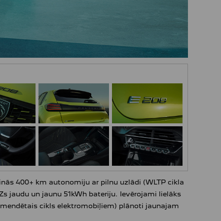
inās 400+ km autonomiju ar pilnu uzlādi (WLTP cikla
6Zs jaudu un jaunu 51kWh bateriju. Ievērojami lielāks
omendētais cikls elektromobiļiem) plānoti jaunajam