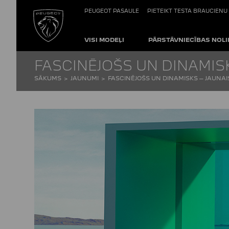
PEUGEOT PASAULE
PIETEIKT TESTA BRAUCIENU
VISI MODEĻI
PĀRSTĀVNIECĪBAS NOLI
FASCINĒJOŠS UN DINAMISK
SĀKUMS
JAUNUMI
FASCINĒJOŠS UN DINAMISKS – JAUNAIS