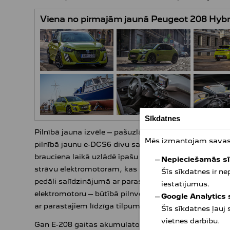
Viena no pirmajām jaunā Peugeot 208 Hybrid
Sīkdatnes
Pilnībā jauna izvēle – pašuzlādes hibrīddzinēji 48V HY
Mēs izmantojam savas u
pilnībā jaunu e-DCS6 divu sajūgu elektrificētu 6 pārn
brauciena laikā uzlādē īpašu hibrīdsistēmas 48 voltu 
Nepieciešamās s
strāvu elektromotoram, kas palīdz iekšdedzes dzinē
Šīs sīkdatnes ir n
pedāli salīdzinājumā ar parastu iekšdedzes dzinēju. 
iestatījumus.
elektromotoru – būtībā pilnvērtīgā elektromobiļa rež
Google Analytics
ar parastajiem līdzīga tilpuma dzinējiem.
Šīs sīkdatnes ļauj
vietnes darbību.
Gan E-208 gaitas akumulatoru baterijai, gan 48V HYB