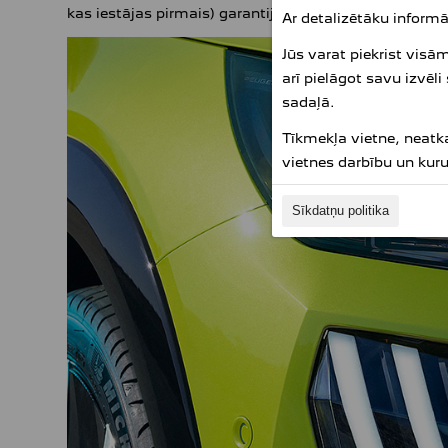
kas iestājas pirmais) garantija, ja automašīna tiek a
Ar detalizētāku informā
Jūs varat piekrist visā
arī pielāgot savu izvēli
sadaļā.
Tīkmekļa vietne, neatk
vietnes darbību un kur
Sīkdatņu politika