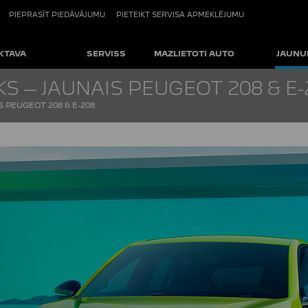
PIEPRASĪT PIEDĀVĀJUMU
PIETEIKT SERVISA APMEKLĒJUMU
KTAVA
SERVISS
MAZLIETOTI AUTO
JAUNU
S – JAUNAIS PEUGEOT 208 & E-
 PEUGEOT 208 & E-208