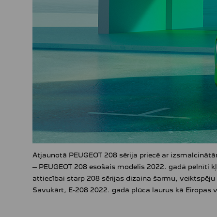
Atjaunotā PEUGEOT 208 sērija priecē ar izsmalcinātām
– PEUGEOT 208 esošais modelis 2022. gadā pelnīti kļu
attiecībai starp 208 sērijas dizaina šarmu, veiktspē
Savukārt, E-208 2022. gadā plūca laurus kā Eiropas v