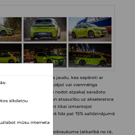
ar attiecīgi 100 un 136 Zs jaudu, kas sapāroti ar
ās:
motor-ģenerators, kas bremzējot vai vienmērīga
ājumu – baterija spēj ātri nodot atpakaļ saražoto
ašīnas kopējo dinamiku un atsaucību uz akseleratora
ētos sīkdatņu
r ievērojamu laiku braukt tikai izmantojot
 mazāks degvielas patēriņš līdz pat 15% salīdzinājumā
 uzlabot mūsu interneta
a 8 gadu vai 160 000 km nobraukuma (atkarībā no tā,