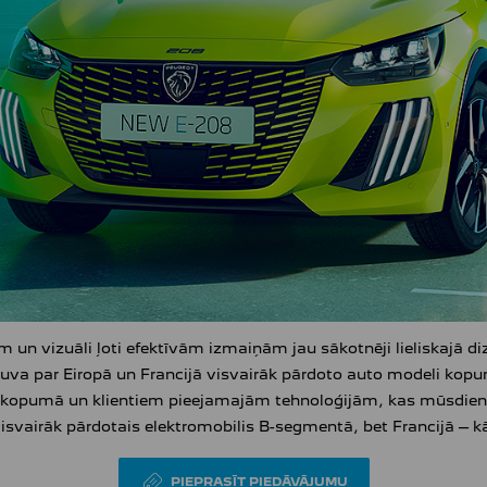
 un vizuāli ļoti efektīvām izmaiņām jau sākotnēji lieliskajā d
va par Eiropā un Francijā visvairāk pārdoto auto modeli kopum
ju kopumā un klientiem pieejamajām tehnoloģijām, kas mūsdienā
isvairāk pārdotais elektromobilis B-segmentā, bet Francijā – k
PIEPRASĪT PIEDĀVĀJUMU