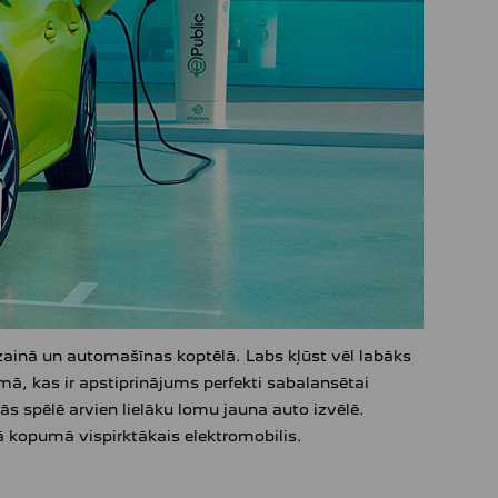
izainā un automašīnas koptēlā. Labs kļūst vēl labāks
ā, kas ir apstiprinājums perfekti sabalansētai
s spēlē arvien lielāku lomu jauna auto izvēlē.
ā kopumā vispirktākais elektromobilis.