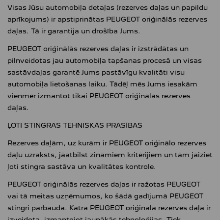
Visas Jūsu automobiļa detaļas (rezerves daļas un papildu
aprīkojums) ir apstiprinātas PEUGEOT oriģinālās rezerves
daļas. Tā ir garantija un drošība Jums.
PEUGEOT oriģinālās rezerves daļas ir izstrādātas un
pilnveidotas jau automobiļa tapšanas procesā un visas
sastāvdaļas garantē Jums pastāvīgu kvalitāti visu
automobiļa lietošanas laiku. Tādēļ mēs Jums iesakām
vienmēr izmantot tikai PEUGEOT oriģinālās rezerves
daļas.
ĻOTI STINGRAS TEHNISKĀS PRASĪBAS
Rezerves daļām, uz kurām ir PEUGEOT oriģinālo rezerves
daļu uzraksts, jāatbilst zināmiem kritērijiem un tām jāiziet
ļoti stingra sastāva un kvalitātes kontrole.
PEUGEOT oriģinālās rezerves daļas ir ražotas PEUGEOT
vai tā meitas uzņēmumos, ko šādā gadījumā PEUGEOT
stingri pārbauda. Katra PEUGEOT oriģinālā rezerves daļa ir
izveidota, izmantojot jaunākās tehnoloģijas. Tiek