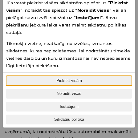
Jūs varat piekrist visām sīkdatnēm spiežot uz “
Piekrist
PEUGEOT oriģinālās rezerves daļas pārdod PEUGEOT
visām
”, noraidīt tās spiežot uz “
Noraidīt visas
” vai arī
importētāju un pilnvaroto izplatītāju ķēdē visā pasaulē.
pielāgot savu izvēli spiežot uz “
Iestatījumi
”. Savu
PEUGEOT oriģinālās rezerves daļas ir viegli atpazīstamas
piekrišanu jebkurā laikā varat mainīt sīkdatņu politikas
un tās pārdod visi izplatītāji PEUGEOT tirdzniecības tīklā.
sadaļā.
PEUGEOT ORIĢINĀLO REZERVES DAĻU GARANTIJA
Tīkmekļa vietne, neatkarīgi no izvēles, izmantos
LATVIJĀ
sīkdatnes, kuras nepieciešamas, lai nodrošinātu tīmekļa
vietnes darbību un kuru izmantošanai nav nepieciešams
No 01.05.2021. PEUGEOT visām PEUGEOT oriģinālajām
lūgt lietotāja piekrišanu.
rezerves daļām, kuras ir pārdevis
OÜ Auto-Bon Baltic
un
kuras ir iegādātas un uzstādītas PEUGEOT pilnvarotās
Piekrist visām
remontdarbnīcās, nodrošina 2 gadu garantiju saskaņā ar
garantijas noteikumiem. Papildu informāciju vaicājiet
Noraidīt visas
PEUGEOT pilnvarotajā pārstāvniecībā.
Iestatījumi
Jūsu PEUGEOT nav veidots tikai no detaļām vien – tas ir
apvienotu un savā starpā cieši saistītu sastāvdaļu
Sīkdatņu politika
kopums, ko esam pārbaudījuši un izstrādājuši PEUGEOT
uzņēmumā, lai nodrošinātu Jūsu automobilim maksimāli