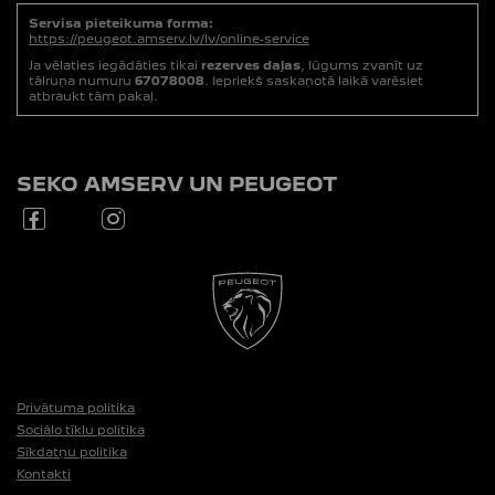
Servisa pieteikuma forma:
https://peugeot.amserv.lv/lv/online-service
Ja vēlaties iegādāties tikai
rezerves daļas
, lūgums zvanīt uz
tālruņa numuru
67078008
. Iepriekš saskaņotā laikā varēsiet
atbraukt tām pakaļ.
SEKO AMSERV UN PEUGEOT
Privātuma politika
Sociālo tīklu politika
Sīkdatņu politika
Kontakti