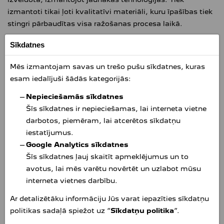
izmantoti tikai ļoti kvalitatīvi materiāli, kuru īpašības tiek
stingri pārbaudītas visa ražošanas procesa laikā.
PEUGEOT oriģinālajām rezerves daļām ir jāizpilda ļoti
Sīkdatnes
stingri testi un pārbaudes:
Mēs izmantojam savas un trešo pušu sīkdatnes, kuras
korozijas pārbaude (tikai metāla daļām),
esam iedalījuši šādās kategorijās:
darba drošības pārbaude,
izturības pārbaude,
Nepieciešamās sīkdatnes
darba ilguma pārbaude,
Šīs sīkdatnes ir nepieciešamas, lai interneta vietne
pārbaudes katrai precei īpaši (piemēram, pārbaudes
darbotos, piemēram, lai atcerētos sīkdatņu
lietajiem diskiem: nodiluma pārbaude, triecienu
iestatījumus.
pārbaude, iespiedumu pārbaude un krāsu pārbaude),
Google Analytics sīkdatnes
īpašs iepakojums.
Šīs sīkdatnes ļauj skaitīt apmeklējumus un to
avotus, lai mēs varētu novērtēt un uzlabot mūsu
Lielākā daļa PEUGEOT oriģinālo rezerves daļu ir ar
interneta vietnes darbību.
iegravētu lauvas emblēmu. Tās ir iepakotas un marķētas
kā „PEUGEOT oriģinālās rezerves daļas” (
Genuine Parts
).
Ar detalizētāku informāciju Jūs varat iepazīties sīkdatņu
politikas sadaļā spiežot uz “
Sīkdatņu politika
”.
PLAŠS TIRDZNIECĪBAS TĪKLS