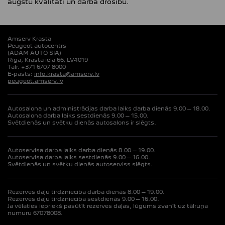
augstu kvalitāti un darba drošību.
Amserv Krasta
Peugeot autocentrs
(ADAM AUTO SIA)
Rīga, Krasta iela 66, LV-1019
Tālr. +371 6707 8000
E-pasts:
info.krasta@amserv.lv
peugeot.amserv.lv
Autosalona un administrācijas darba laiks darba dienās 9.00 – 18.00.
Autosalona darba laiks sestdienās 9.00 – 15.00.
Svētdienās un svētku dienās autosalons ir slēgts.
Autoservisa darba laiks darba dienās 8.00 – 19.00.
Autoservisa darba laiks sestdienās 9.00 – 16.00.
Svētdienās un svētku dienās autoserviss slēgts.
Rezerves daļu tirdzniecība darba dienās 8.00 – 19.00.
Rezerves daļu tirdzniecība sestdienās 9.00 – 16.00.
Ja vēlaties iepriekš pasūtīt rezerves daļas, lūgums zvanīt uz tālruņa
numuru 67078008.