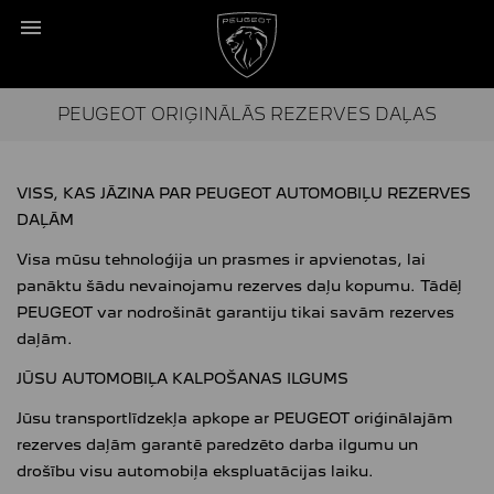
PEUGEOT ORIĢINĀLĀS REZERVES DAĻAS
VISS, KAS JĀZINA PAR PEUGEOT AUTOMOBIĻU REZERVES
DAĻĀM
Visa mūsu tehnoloģija un prasmes ir apvienotas, lai
panāktu šādu nevainojamu rezerves daļu kopumu. Tādēļ
PEUGEOT var nodrošināt garantiju tikai savām rezerves
daļām.
JŪSU AUTOMOBIĻA KALPOŠANAS ILGUMS
Jūsu transportlīdzekļa apkope ar PEUGEOT oriģinālajām
rezerves daļām garantē paredzēto darba ilgumu un
drošību visu automobiļa ekspluatācijas laiku.