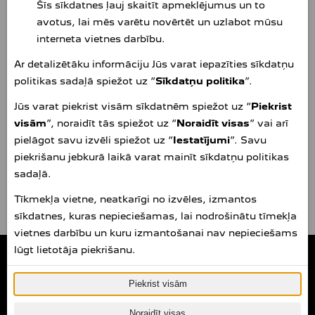
Šīs sīkdatnes ļauj skaitīt apmeklējumus un to
3D karti un balss atpazīšanu. Tā norāda laika prognozi,
avotus, lai mēs varētu novērtēt un uzlabot mūsu
pieejamās stāvvietas un bīstamās zonas tuvākajā
interneta vietnes darbību.
apkārtnē.
Ar detalizētāku informāciju Jūs varat iepazīties sīkdatņu
UZZINĀT VAIRĀK >>>
politikas sadaļā spiežot uz “
Sīkdatņu politika
”.
Jūs varat piekrist visām sīkdatnēm spiežot uz “
Piekrist
NAVIGĀCIJAS KARTES ATJAUNINĀJUMI
visām
”, noraidīt tās spiežot uz “
Noraidīt visas
” vai arī
Iepazīstieties ar PEUGEOT kartes atjaunināšanas
pielāgot savu izvēli spiežot uz “
Iestatījumi
”. Savu
tiešsaistes pakalpojumu jau tagad. PEUGEOT kartes
piekrišanu jebkurā laikā varat mainīt sīkdatņu politikas
atjaunināšanas tiešsaistes pakalpojumi ir ērti un noderīgi.
sadaļā.
UZZINĀT VAIRĀK >>>
Tīkmekļa vietne, neatkarīgi no izvēles, izmantos
sīkdatnes, kuras nepieciešamas, lai nodrošinātu tīmekļa
vietnes darbību un kuru izmantošanai nav nepieciešams
lūgt lietotāja piekrišanu.
Amserv Krasta
Peugeot autocentrs
(ADAM AUTO SIA)
Rīga, Krasta iela 66, LV-1019
Piekrist visām
Tālr. +371 6707 8000
E-pasts:
info.krasta@amserv.lv
peugeot.amserv.lv
Noraidīt visas