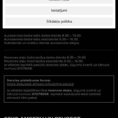
Iestatījumi
Autosalona un administrācijas darba laiks darba dienās 9.00 – 18.00.
Autosalona darba laiks sestdienās 9.00 – 15.00.
Svētdienās un svētku dienās autosalons ir slēgts.
Sīkdatņu politika
Autoservisa darba laiks darba dienās 8.00 – 19.00.
Autoservisa darba laiks sestdienās 9.00 – 16.00.
Svētdienās un svētku dienās autoserviss slēgts.
Rezerves daļu tirdzniecība darba dienās 8.00 – 19.00.
Rezerves daļu tirdzniecība sestdienās 9.00 – 16.00.
Ja vēlaties iepriekš pasūtīt rezerves daļas, lūgums zvanīt uz tālruņa
numuru 67078008.
Servisa pieteikuma forma:
https://peugeot.amserv.lv/lv/online-service
Ja vēlaties iegādāties tikai
rezerves daļas
, lūgums zvanīt uz
tālruņa numuru
67078008
. Iepriekš saskaņotā laikā varēsiet
atbraukt tām pakaļ.