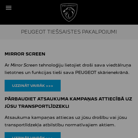
PEUGEOT TIEŠSAISTES PAKALPOJUMI
MIRROR SCREEN
Ar
Mirror Screen
tehnoloģiju lietojiet droši sava viedtālruņa
lietotnes un funkcijas tieši sava PEUGEOT skārienekrānā.
UZZINĀT VAIRĀK >>>
PĀRBAUDIET ATSAUKUMA KAMPAŅAS ATTIECĪBĀ UZ
JŪSU TRANSPORTLĪDZEKLI
Atsaukuma kampaņas attiecas uz jūsu drošību vai jūsu
transportlīdzekļa atbilstību normatīvajiem aktiem.