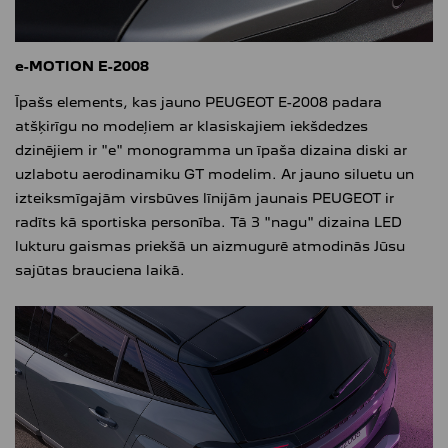
e-MOTION E-2008
Īpašs elements, kas jauno PEUGEOT E-2008 padara
atšķirīgu no modeļiem ar klasiskajiem iekšdedzes
dzinējiem ir "e" monogramma un īpaša dizaina diski ar
uzlabotu aerodinamiku GT modelim. Ar jauno siluetu un
izteiksmīgajām virsbūves līnijām jaunais PEUGEOT ir
radīts kā sportiska personība. Tā 3 "nagu" dizaina LED
lukturu gaismas priekšā un aizmugurē atmodinās Jūsu
sajūtas brauciena laikā.