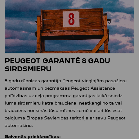
PEUGEOT GARANTĒ 8 GADU
SIRDSMIERU
8 gadu rūpnīcas garantija Peugeot vieglajām pasažieru
automašīnām un bezmaksas Peugeot Assistance
palīdzības uz ceļa programma garantijas laikā sniedz
Jums sirdsmieru katrā braucienā, neatkarīgi no tā vai
brauciens norisinās Jūsu mītnes zemē vai arī Jūs esat
ceļojumā Eiropas Savienības teritorijā ar savu Peugeot
automašīnu.
Galvenās priekšrocības: