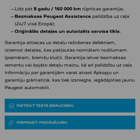
Līdz pat
8 gadu / 160 000 km
rūpnīcas garantija;
Bezmaksas Peugeot Assistance
palīdzība uz ceļa
(24/7 visā Eiropā);
Oriģinālās detaļas un autorizēts servisa tīkls
.
Garantija attiecas uz detaļu ražošanas defektiem,
izņemot detaļas, kas pakļautas normālam nodilumam
(piemēram, bremžu kluči). Garantija ietver bezmaksas
remontu vai bojāto detaļu maiņu, kā arī palīdzību uz ceļa.
Informāciju par garantijām varat atrast Apkopju un
garantiju grāmatiņā, kas tiek izsniegta, iegādājoties jaunu
Peugeot automobili.
PIETEIKT TESTA BRAUCIENU
PIEPRASĪT PIEDĀVĀJUMU