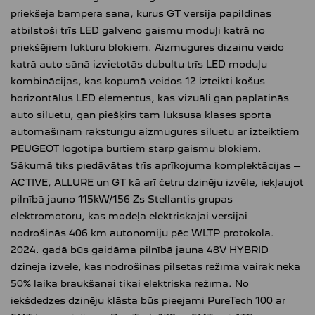
priekšējā bampera sānā, kurus GT versijā papildinās
atbilstoši trīs LED galveno gaismu moduļi katrā no
priekšējiem lukturu blokiem. Aizmugures dizainu veido
katrā auto sānā izvietotās dubultu trīs LED moduļu
kombinācijas, kas kopumā veidos 12 izteikti košus
horizontālus LED elementus, kas vizuāli gan paplatinās
auto siluetu, gan piešķirs tam luksusa klases sporta
automašīnām raksturīgu aizmugures siluetu ar izteiktiem
PEUGEOT logotipa burtiem starp gaismu blokiem.
Sākumā tiks piedāvātas trīs aprīkojuma komplektācijas –
ACTIVE, ALLURE un GT kā arī četru dzinēju izvēle, iekļaujot
pilnībā jauno 115kW/156 Zs Stellantis grupas
elektromotoru, kas modeļa elektriskajai versijai
nodrošinās 406 km autonomiju pēc WLTP protokola.
2024. gadā būs gaidāma pilnībā jauna 48V HYBRID
dzinēja izvēle, kas nodrošinās pilsētas režīmā vairāk nekā
50% laika braukšanai tikai elektriskā režīmā. No
iekšdedzes dzinēju klāsta būs pieejami PureTech 100 ar