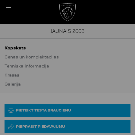
JAUNAIS 2008
Kopskats
Cenas un komplektācijas
Tehniskā informācija
Krāsas
Galerija
PIETEIKT TESTA BRAUCIENU
PIEPRASĪT PIEDĀVĀJUMU