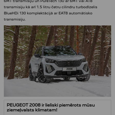
6MT transmisiju un PureTech 130 ar 6MT vai AT8
transmisiju kā arī 1.5 litru četru cilindru turbodīzelis
BlueHDi 130 komplektācijā ar EAT8 automātisko
transmisiju.
PEUGEOT 2008 ir lieliski piemērots mūsu
ziemeļvalsts klimatam!