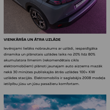
VIENKĀRŠA UN ĀTRA UZLĀDE
Ievērojami lielāks nobraukums ar uzlādi, iespaidīgāka
dinamika un plānotais uzlādes laiks no 20% līdz 80%
akumulatora līmenim (rekomendētais cikls
elektromobiļiem) plānoti jaunajam auto aizņems mazāk
nekā 30 minūtes publiskajās ātrās uzlādes 100+ KW
uzlādes stacijās. Elektromobilis ir saglabājis 2008 modeļa
ietilpību jūsu un jūsu pasažieru komfortam.