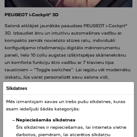
PEUGEOT i-Cockpit® 3D
Salonā atklājiet jaunākās paaudzes PEUGEOT i-Cockpit®
3D. Izbaudiet ātru un intuitīvu automašīnas vadību ar
kompakto zemāk novietoto stūres ratu, individuāli
konfigurējamo trīsdimensiju digitālo mērinstrumentu
paneli, lielo 10 collu augstas izšķirtspējas skārienekrānu
un komforta funkciju ātro vadību ar 7 klavieru tipa
taustiņiem – “Toggle switches”. Lai iegūtu vēl modernāku
izskatu, Jūs varat personalizēt savu salona vidi,
izmantojot 8-krāsu hromatisko LED apgaismojumu.
Sīkdatnes
Mēs izmantojam savas un trešo pušu sīkdatnes, kuras
esam iedalījuši šādās kategorijās:
Nepieciešamās sīkdatnes
Šīs sīkdatnes ir nepieciešamas, lai interneta vietne
darbotos, piemēram, lai atcerētos sīkdatņu