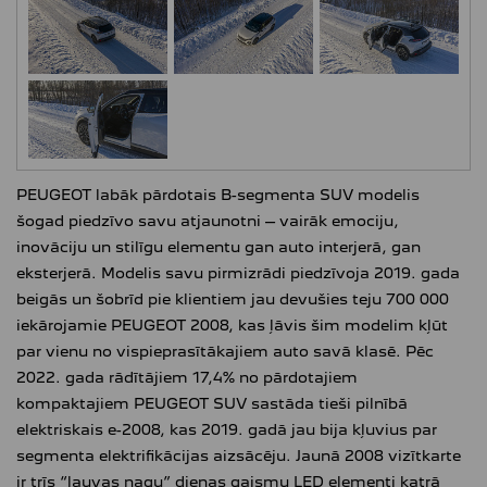
PEUGEOT labāk pārdotais B-segmenta SUV modelis
šogad piedzīvo savu atjaunotni – vairāk emociju,
inovāciju un stilīgu elementu gan auto interjerā, gan
eksterjerā. Modelis savu pirmizrādi piedzīvoja 2019. gada
beigās un šobrīd pie klientiem jau devušies teju 700 000
iekārojamie PEUGEOT 2008, kas ļāvis šim modelim kļūt
par vienu no vispieprasītākajiem auto savā klasē. Pēc
2022. gada rādītājiem 17,4% no pārdotajiem
kompaktajiem PEUGEOT SUV sastāda tieši pilnībā
elektriskais e-2008, kas 2019. gadā jau bija kļuvius par
segmenta elektrifikācijas aizsācēju. Jaunā 2008 vizītkarte
ir trīs “lauvas nagu” dienas gaismu LED elementi katrā