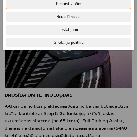
Piekrist visām
Noraidīt visas
Iestatījumi
Sīkdatņu politika
DROŠĪBA UN TEHNOLOĢIJAS
AAtkarībā no komplektācijas Jūsu rīcībā var būt adaptīvā
kruīza kontrole ar Stop & Go funkciju, aktīvā joslas
uzturēšanas sistēma (no 65 km/h), Full Parking Assist,
dienas/ nakts automātiskā bremzēšanas sistēma (5-140
km/h) ar gājēju un velosipēdistu atpazīšanu,