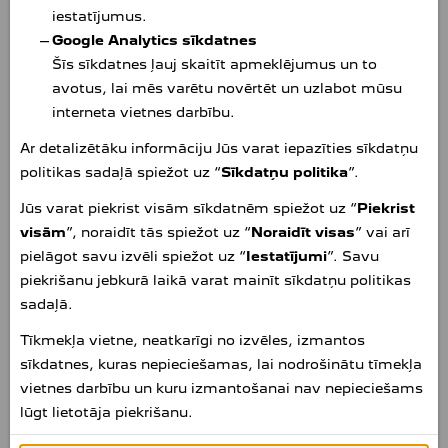
iestatījumus.
Google Analytics sīkdatnes
Šīs sīkdatnes ļauj skaitīt apmeklējumus un to
avotus, lai mēs varētu novērtēt un uzlabot mūsu
interneta vietnes darbību.
Ar detalizētāku informāciju Jūs varat iepazīties sīkdatņu
JAUNA MODULĀRA PLATFORMA
politikas sadaļā spiežot uz “
Sīkdatņu politika
”.
Auto veidots uz jaunākās STELLANTIS grupas vieglo
Jūs varat piekrist visām sīkdatnēm spiežot uz “
Piekrist
automašīnu platformas bāzes, kas paredzēta B un C
visām
”, noraidīt tās spiežot uz “
Noraidīt visas
” vai arī
segmentu automašīnām. Lietotājam tas nozīmē labākus
pielāgot savu izvēli spiežot uz “
Iestatījumi
”. Savu
ekonomijas rādītājus, zemāku smaguma centru un
piekrišanu jebkurā laikā varat mainīt sīkdatņu politikas
precīzāku vadāmību, augstāku salona akustisko
sadaļā.
komfortu, zemāku vibrāciju, kā arī paplašinātas
Tīkmekļa vietne, neatkarīgi no izvēles, izmantos
aprīkojuma iespējas, kas iekļauj jaunākos elektroniskos
sīkdatnes, kuras nepieciešamas, lai nodrošinātu tīmekļa
asistentus un drošības sistēmas, kas tradicionāli bijušas
vietnes darbību un kuru izmantošanai nav nepieciešams
pieejamas tikai vairākas klases augstākām
lūgt lietotāja piekrišanu.
automašīnām.