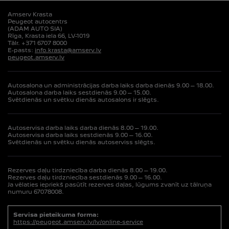
Amserv Krasta
Peugeot autocentrs
(ADAM AUTO SIA)
Rīga, Krasta iela 66, LV-1019
Tālr. +371 6707 8000
E-pasts:
info.krasta@amserv.lv
peugeot.amserv.lv
Autosalona un administrācijas darba laiks darba dienās 9.00 – 18.00.
Autosalona darba laiks sestdienās 9.00 – 15.00.
Svētdienās un svētku dienās autosalons ir slēgts.
Autoservisa darba laiks darba dienās 8.00 – 19.00.
Autoservisa darba laiks sestdienās 9.00 – 16.00.
Svētdienās un svētku dienās autoserviss slēgts.
Rezerves daļu tirdzniecība darba dienās 8.00 – 19.00.
Rezerves daļu tirdzniecība sestdienās 9.00 – 16.00.
Ja vēlaties iepriekš pasūtīt rezerves daļas, lūgums zvanīt uz tālruņa
numuru 67078008.
Servisa pieteikuma forma:
https://peugeot.amserv.lv/lv/online-service