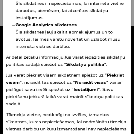
Šīs sīkdatnes ir nepieciešamas, lai interneta vietne
darbotos, piemēram, lai atcerētos sīkdatņu
iestatījumus.
Google Analytics sīkdatnes
Šīs sīkdatnes ļauj skaitīt apmeklējumus un to
Amserv Krasta
Peugeot autocentrs
avotus, lai mēs varētu novērtēt un uzlabot mūsu
(ADAM AUTO SIA)
interneta vietnes darbību.
Rīga, Krasta iela 66, LV-1019
Tālr. +371 6707 8000
E-pasts:
info.krasta@amserv.lv
Ar detalizētāku informāciju Jūs varat iepazīties sīkdatņu
peugeot.amserv.lv
politikas sadaļā spiežot uz “
Sīkdatņu politika
”.
Jūs varat piekrist visām sīkdatnēm spiežot uz “
Piekrist
Autosalona un administrācijas darba laiks darba dienās 9.00 – 18.00.
Autosalona darba laiks sestdienās 9.00 – 15.00.
visām
”, noraidīt tās spiežot uz “
Noraidīt visas
” vai arī
Svētdienās un svētku dienās autosalons ir slēgts.
pielāgot savu izvēli spiežot uz “
Iestatījumi
”. Savu
piekrišanu jebkurā laikā varat mainīt sīkdatņu politikas
Autoservisa darba laiks darba dienās 8.00 – 19.00.
sadaļā.
Autoservisa darba laiks sestdienās 9.00 – 16.00.
Svētdienās un svētku dienās autoserviss slēgts.
Tīkmekļa vietne, neatkarīgi no izvēles, izmantos
sīkdatnes, kuras nepieciešamas, lai nodrošinātu tīmekļa
Rezerves daļu tirdzniecība darba dienās 8.00 – 19.00.
vietnes darbību un kuru izmantošanai nav nepieciešams
Rezerves daļu tirdzniecība sestdienās 9.00 – 16.00.
Ja vēlaties iepriekš pasūtīt rezerves daļas, lūgums zvanīt uz tālruņa